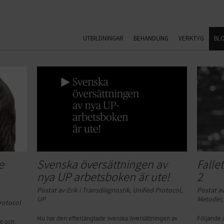
UTBILDNINGAR
BEHANDLING
VERKTYG
BL
e
Svenska översättningen av
Falle
nya UP arbetsboken är ute!
2
Postat av Erik i
Transdiagnostik
,
Unified Protocol
,
Postat av
UP
Metoder
rotocol
Nu har den efterlängtade svenska översättningen av
Följande a
ut och