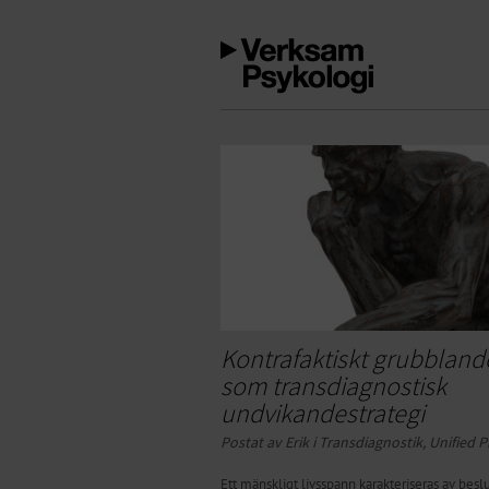
Kontrafaktiskt grubbland
som transdiagnostisk
undvikandestrategi
Postat av Erik i
Transdiagnostik
,
Unified P
Ett mänskligt livsspann karakteriseras av besl