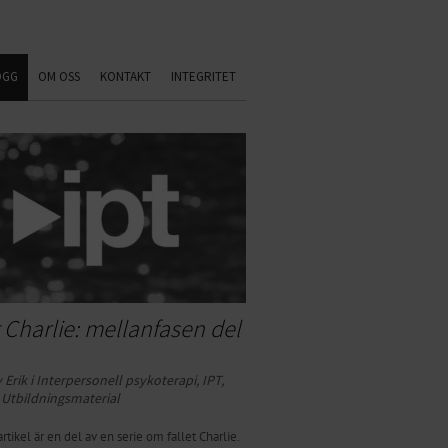
OGG
OM OSS
KONTAKT
INTEGRITET
t Charlie: mellanfasen del
 Erik i
Inter­­person­ell psyko­ter­api
,
IPT
,
,
Ut­­bild­n­ing­s­­mat­­er­ial
rtikel är en del av en serie om fallet Charlie.