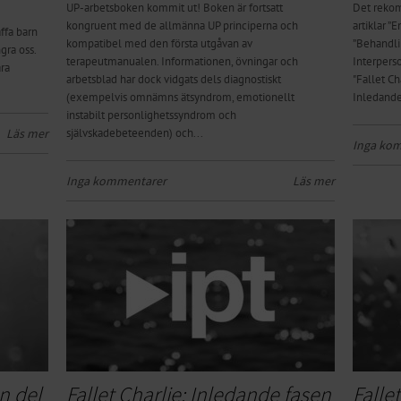
UP-arbetsboken kommit ut! Boken är fortsatt
Det rekom
kongruent med de allmänna UP principerna och
artiklar ”
affa barn
kompatibel med den första utgåvan av
”Behandli
ngra oss.
terapeutmanualen. Informationen, övningar och
Interperso
ara
arbetsblad har dock vidgats dels diagnostiskt
"Fallet Ch
(exempelvis omnämns ätsyndrom, emotionellt
Inledandef
instabilt personlighetssyndrom och
Läs mer
självskadebeteenden) och...
Inga ko
Inga kommentarer
Läs mer
n del
Fallet Charlie: Inledande fasen
Falle