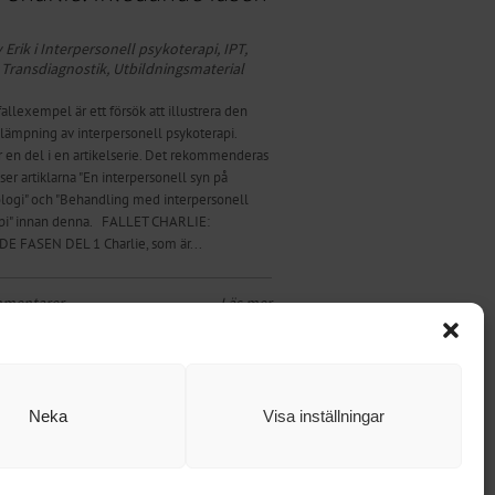
 Erik i
Inter­­person­ell psyko­ter­api
,
IPT
,
,
Transdiagnostik
,
Ut­­bild­n­ing­s­­mat­­er­ial
allexempel är ett försök att illustrera den
illämpning av interpersonell psykoterapi.
r en del i en artikelserie. Det rekommenderas
ser artiklarna "En interpersonell syn på
logi" och "Behandling med interpersonell
pi" innan denna. FALLET CHARLIE:
 FASEN DEL 1 Charlie, som är...
mmentarer
Läs mer
Neka
Visa inställningar