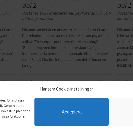
del 2
del 1
i
,
IPT
,
Postat av Erik i
Inter­­person­ell psyko­ter­api
,
IPT
,
Ut­­
Postat av
bild­n­ing­s­­mat­­er­ial
Metoder
t Charlie.
Följande artikel är en del av en serie om fallet Charlie.
Följande f
sykologis
Det rekommenderas att man läser Verksam psykologis
kliniska t
i”,
artiklar ”En interpersonell syn på psykopatologi”,
Artikeln ä
,
”Behandling med interpersonell psykoterapi” ,
att man lä
ression”,
Interpersonella beteenden relaterade till depression”
psykopato
allet
samt "Fallet Charlie: Inledande fasen del 1” innan en
psykotera
tar sig...
INLEDANDE
Läs mer
Inga kommentarer
Läs mer
Inga ko
Hantera Cookie-inställningar
7
8
9
10
11
12
13
14
15
16
es, för att lagra
il). Genom att du
 unika ID:n på denna
Acceptera
 vissa funktioner