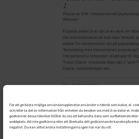
1
Postat av Erik i
Inter­­person­ell psyko­ter­ap
Metoder
Följande artikel är en del av en serie om falle
Det rekommenderas att man läser Verksam p
artiklar ”En interpersonell syn på psykopatolog
”Behandling med interpersonell psykoterapi” 
Interpersonella beteenden relaterade till dep
"Fallet Charlie: Inledande fasen del 1” samt "F
Charlie: Inledandefasen del...
Inga kommentarer
1
2
3
4
5
6
För att ge bästa möjliga användarupplevelse använder vi teknik som kakor, el. cooki
och/eller ta del av information från enheten du besöker oss med (t ex dator el. mob
godkänner dessa tekniker tillåter du oss att behandla data som surfbeteende eller
webbplats. Att inte godkänna eller att återkalla ditt godkännande kanske påverkar
negativt. Du kan alltid ändra inställningarna igen här när du vill.