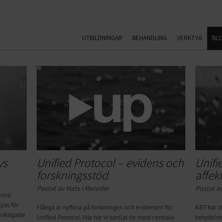
UTBILDNINGAR
BEHANDLING
VERKTYG
BL
ys
Unified Protocol – evidens och
Unifi
forskningsstöd
affek
Postat av Mats i
Metoder
Postat av
unna
pas för
Många är nyfikna på forskningen och evidensen för
KBT har of
viktigaste
Unified Protocol. Här har vi samlat de mest centrala
betydelse