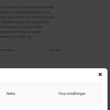
 på evidens har varit starkt rådande sedan
rterna om depressionssjukdomar och
drom kom ut 2004 och 2005 är det ingen
. Debatten har kommit att handla om
ders vara eller icke vara utifrån
greppet och många har tolkat
batten som en styrning...
mmentarer
Läs mer
Neka
Visa inställningar