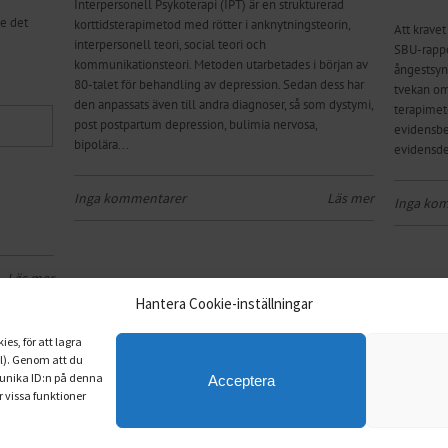
Interpersonell Psykoterapi (IPT) är en strukturerad
se det
korttidsterapimetod med rötter i anknytningsteorin,
Att kravet
interpersonell teori, social teori och
SBU-rappo
kommunikationsteori. Metoden utarbetades i början av
ångestsyn
80-talet för behandling av depression. Sedan dess har
tvekan om
den anpassats även till andra diagnoser, så som dystymi,
terapimeto
post postpartum depression, bulimia nervosa,
evidensbe
bipolära...
evidensde
Inga kommentarer
Läs mer
Inga ko
Läs mer
Hantera Cookie-inställningar
7
8
9
10
11
12
13
14
15
16
es, för att lagra
il). Genom att du
 unika ID:n på denna
Acceptera
 vissa funktioner