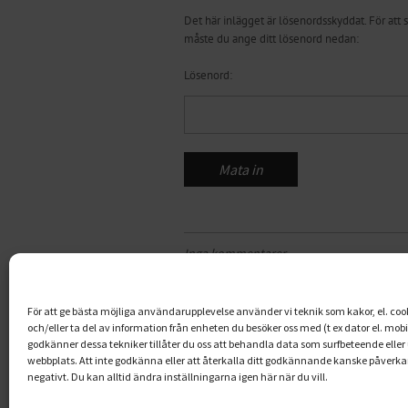
Det här inlägget är lösenordsskyddat. För att 
måste du ange ditt lösenord nedan:
Lösenord:
Inga kommentarer
1
2
3
4
5
6
För att ge bästa möjliga användarupplevelse använder vi teknik som kakor, el. cooki
och/eller ta del av information från enheten du besöker oss med (t ex dator el. mob
godkänner dessa tekniker tillåter du oss att behandla data som surfbeteende eller
webbplats. Att inte godkänna eller att återkalla ditt godkännande kanske påverkar
negativt. Du kan alltid ändra inställningarna igen här när du vill.