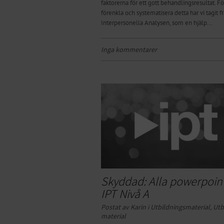
faktorerna för ett gott behandlingsresultat. Fö
förenkla och systematisera detta har vi tagit 
Interpersonella Analysen, som en hjälp...
Inga kommentarer
Skyddad: Alla powerpoints
IPT Nivå A
Postat av Karin i
Ut­­bild­n­ing­s­­mat­­er­ial
,
Ut­­b
mat­­er­ial