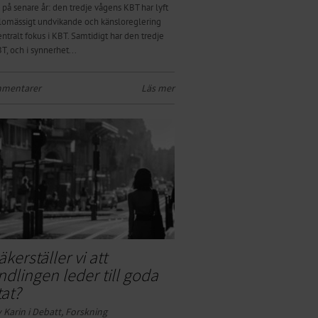
 på senare år: den tredje vågens KBT har lyft
lomässigt undvikande och känsloreglering
ntralt fokus i KBT. Samtidigt har den tredje
, och i synnerhet...
mmentarer
Läs mer
kerställer vi att
dlingen leder till goda
tat?
 Karin i
Debatt
,
Forskning