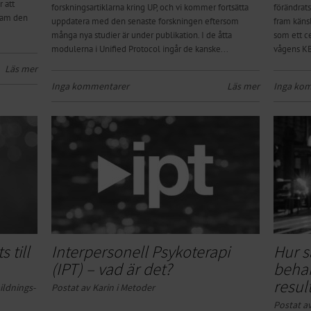
r att
forskningsartiklarna kring UP, och vi kommer fortsätta
förändrats
fram den
uppdatera med den senaste forskningen eftersom
fram käns
många nya studier är under publikation. I de åtta
som ett ce
modulerna i Unified Protocol ingår de kanske...
vågens KBT
Läs mer
Inga kommentarer
Läs mer
Inga ko
 till
Interpersonell Psykoterapi
Hur sä
(IPT) – vad är det?
behan
resul
ild­n­ing­s­­
Postat av Karin i
Metoder
Postat av