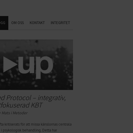
OGG
OM OSS
KONTAKT
INTEGRITET
ed Protocol – integrativ,
tfokuserad KBT
 Mats i
Metoder
ta kritiserats för att missa känslornas centrala
 i psykologisk behandling. Detta har