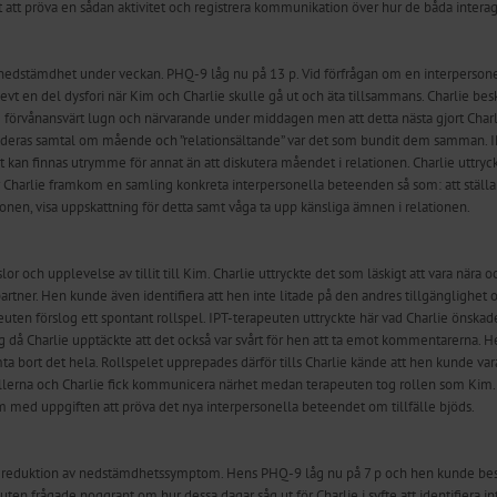
t att pröva en sådan aktivitet och registrera kommunikation över hur de båda interag
 nedstämdhet under veckan. PHQ-9 låg nu på 13 p. Vid förfrågan om en interpersonel
evt en del dysfori när Kim och Charlie skulle gå ut och äta tillsammans. Charlie bes
ade förvånansvärt lugn och närvarande under middagen men att detta nästa gjort Charl
 deras samtal om mående och ”relationsältande” var det som bundit dem samman. IP
t kan finnas utrymme för annat än att diskutera måendet i relationen. Charlie uttryck
r Charlie framkom en samling konkreta interpersonella beteenden så som: att ställa
ionen, visa uppskattning för detta samt våga ta upp känsliga ämnen i relationen.
r och upplevelse av tillit till Kim. Charlie uttryckte det som läskigt att vara nära oc
rtner. Hen kunde även identifiera att hen inte litade på den andres tillgänglighet o
peuten förslog ett spontant rollspel. IPT-terapeuten uttryckte här vad Charlie önsk
 då Charlie upptäckte att det också var svårt för hen att ta emot kommentarerna. Hen
ämta bort det hela. Rollspelet upprepades därför tills Charlie kände att hen kunde
ollerna och Charlie fick kommunicera närhet medan terapeuten tog rollen som Kim. R
med uppgiften att pröva det nya interpersonella beteendet om tillfälle bjöds.
n reduktion av nedstämdhetssymptom. Hens PHQ-9 låg nu på 7 p och hen kunde beskr
ten frågade noggrant om hur dessa dagar såg ut för Charlie i syfte att identifiera in