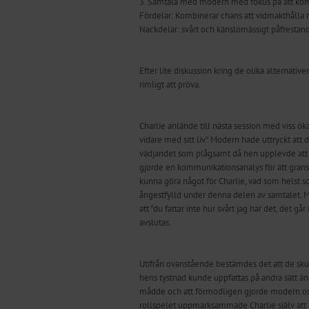
3. Samtala med modern med fokus på att komm
Fördelar: Kombinerar chans att vidmakthålla 
Nackdelar: svårt och känslomässigt påfrestande
Efter lite diskussion kring de olika alternat
rimligt att pröva.
Charlie anlände till nästa session med viss ök
vidare med sitt liv”. Modern hade uttryckt att 
vädjandet som plågsamt då hen upplevde att m
gjorde en kommunikationsanalys för att gransk
kunna göra något för Charlie, vad som helst s
ångestfylld under denna delen av samtalet. Mod
att ”du fattar inte hur svårt jag har det, det 
avslutas.
Utifrån ovanstående bestämdes det att de skull
hens tystnad kunde uppfattas på andra sätt än
mådde och att förmodligen gjorde modern osäke
rollspelet uppmärksammade Charlie själv att nä