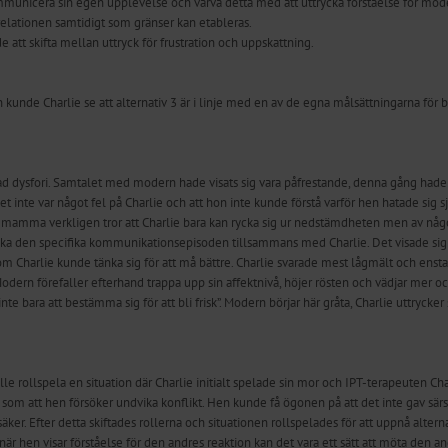
unicera sin egen upplevelse och varva detta med att uttrycka förståelse för mode
relationen samtidigt som gränser kan etableras.
 att skifta mellan uttryck för frustration och uppskattning.
iven kunde Charlie se att alternativ 3 är i linje med en av de egna målsättningarna 
ad dysfori. Samtalet med modern hade visats sig vara påfrestande, denna gång hade h
det inte var något fel på Charlie och att hon inte kunde förstå varför hen hatade sig 
amma verkligen tror att Charlie bara kan rycka sig ur nedstämdheten men av någon
a den specifika kommunikationsepisoden tillsammans med Charlie. Det visade sig att
om Charlie kunde tänka sig för att må bättre. Charlie svarade mest lågmält och enst
ern förefaller efterhand trappa upp sin affektnivå, höjer rösten och vädjar mer och
går inte bara att bestämma sig för att bli frisk”. Modern börjar här gråta, Charlie utt
e rollspela en situation där Charlie initialt spelade sin mor och IPT-terapeuten Charl
 som att hen försöker undvika konflikt. Hen kunde få ögonen på att det inte gav sär
r. Efter detta skiftades rollerna och situationen rollspelades för att uppnå altern
r hen visar förståelse för den andres reaktion kan det vara ett sätt att möta den an