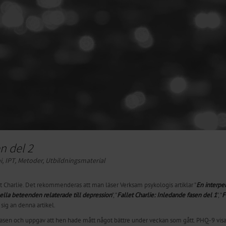
n del 2
i
,
IPT
,
Metoder
,
Ut­­bild­n­ing­s­­mat­­er­ial
et Charlie. Det rekommenderas att man läser Verksam psykologis artiklar ”
En interpe
ella beteenden relaterade till depression
”, ”
Fallet Charlie:
Inledande fasen del 1
”, ”
F
 sig an denna artikel.
anfasen och uppgav att hen hade mått något bättre under veckan som gått. PHQ-9 vis