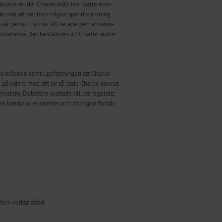
uationer där Charlie mått lite bättre eller
vde inte att det blev någon spänd stämning
svår period i sitt liv. IPT terapeuten använde
ktionsnivå. Det bestämdes att Charlie skulle
lies mående samt uppfattningen att Charlie
gå vidare med sitt liv så hade Charlie kunnat
modern. Debatten urartade till ett regelrätt
 en känsla av ensamhet och att ingen förstår
dern verkar sårad.