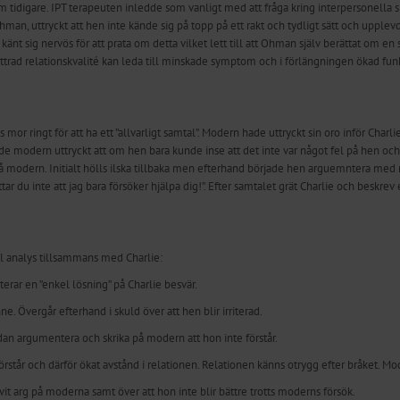
 tidigare. IPT terapeuten inledde som vanligt med att fråga kring interpersonella sit
hman, uttryckt att hen inte kände sig på topp på ett rakt och tydligt sätt och upple
känt sig nervös för att prata om detta vilket lett till att Ohman själv berättat om en 
rbättrad relationskvalité kan leda till minskade symptom och i förlängningen ökad fun
mor ringt för att ha ett ”allvarligt samtal”. Modern hade uttryckt sin oro inför Char
de modern uttryckt att om hen bara kunde inse att det inte var något fel på hen och 
d på modern. Initialt hölls ilska tillbaka men efterhand började hen arguemntera med 
r du inte att jag bara försöker hjälpa dig!”. Efter samtalet grät Charlie och beskrev
 analys tillsammans med Charlie:
rar en ”enkel lösning” på Charlie besvär.
e. Övergår efterhand i skuld över att hen blir irriterad.
edan argumentera och skrika på modern att hon inte förstår.
rstår och därför ökat avstånd i relationen. Relationen känns otrygg efter bråket. Mo
vit arg på moderna samt över att hon inte blir bättre trotts moderns försök.