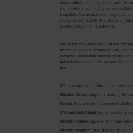
nedstämdheten inte längre är lika intensiv som
sämre. Det framkom att Charlie hade träffat O
kring detta. Charlie hade även uttryckt att hen 
situationen som ett sätt att illustrera hur fö
försöka träffa Ohman regelbundet.
Chrlies symptom hade dock ökat efter att hens 
fastnat i en roll som deprimerad. Slutligen ha
må bättre. Charlie hade direkt blivit irritera
gräl och modern hade avslutat med orden ”fatta
hen.
IPT-terapeuten genomförde en interpersonell
Situation:
Mamma ringer och är orolig. Presente
Känslor:
Ilska över att modern inte förstår henn
Interpersonell strategi:
Tystnar först, börjar s
Påverkan relation:
Upplever att modern inte fö
Påverkan symptom:
Ökad skuld för att hen bli