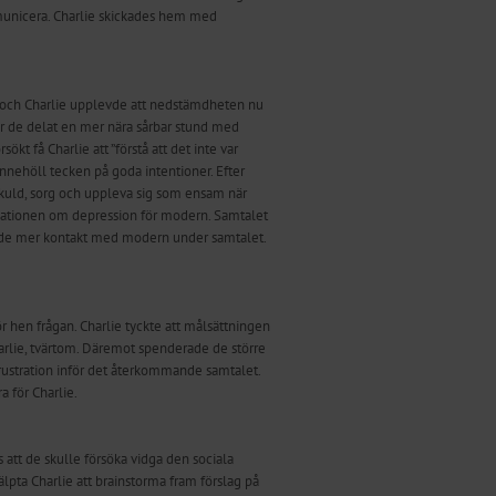
mmunicera. Charlie skickades hem med
 och Charlie upplevde att nedstämdheten nu
 de delat en mer nära sårbar stund med
t få Charlie att ”förstå att det inte var
nnehöll tecken på goda intentioner. Efter
a skuld, sorg och uppleva sig som ensam när
ukationen om depression för modern. Samtalet
n hade mer kontakt med modern under samtalet.
r hen frågan. Charlie tyckte att målsättningen
harlie, tvärtom. Däremot spenderade de större
frustration inför det återkommande samtalet.
 för Charlie.
 att de skulle försöka vidga den sociala
älpta Charlie att brainstorma fram förslag på