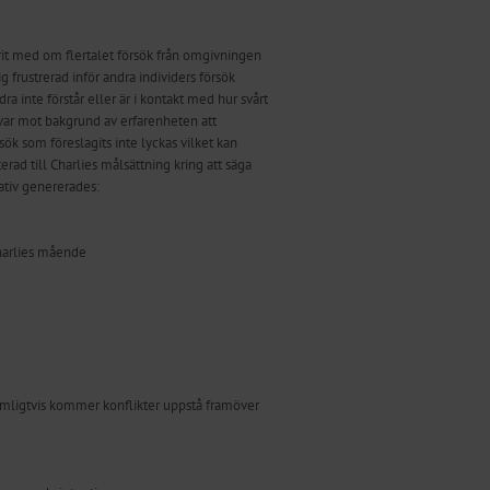
varit med om flertalet försök från omgivningen
 frustrerad inför andra individers försök
ra inte förstår eller är i kontakt med hur svårt
lvar mot bakgrund av erfarenheten att
ök som föreslagits inte lyckas vilket kan
terad till Charlies målsättning kring att säga
nativ genererades:
Charlies mående
imligtvis kommer konflikter uppstå framöver