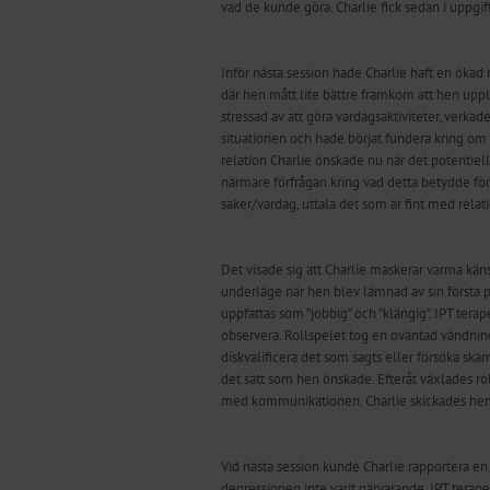
vad de kunde göra. Charlie fick sedan i uppgif
Inför nästa session hade Charlie haft en ökad
där hen mått lite bättre framkom att hen uppl
stressad av att göra vardagsaktiviteter, verk
situationen och hade börjat fundera kring om
relation Charlie önskade nu när det potentiell
närmare förfrågan kring vad detta betydde fö
saker/vardag, uttala det som är fint med relat
Det visade sig att Charlie maskerar varma känslo
underläge när hen blev lämnad av sin första pa
uppfattas som ”jobbig” och ”klängig”. IPT tera
observera. Rollspelet tog en oväntad vändning
diskvalificera det som sagts eller försöka sk
det sätt som hen önskade. Efteråt växlades r
med kommunikationen. Charlie skickades hem 
Vid nästa session kunde Charlie rapportera e
depressionen inte varit närvarande. IPT terapeu