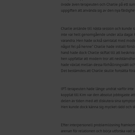
övade även terapeuten och Charlie på ett sun
uppgiften att använda sig av den nya färdigh
Charlie anlände till nästa session och kund
inte var helt genomgående under alla dagar.
varandra. Hen hade också samtalat med modern k
något fel på henne”. Charlie hade initialt fö
hand hade dock Charlie skiftat till att beskri
hen uppfattar att modern tror att nedstämdhe
hade växlat mellan dessa förhållningssätt och
Det bestämdes att Charlie skulle fortsätta föra
IPT-terapeuten hade länge undrat varför inte 
kopplat till Kim var den absolut jobbigaste a
delen av tiden med att diskutera sina symptom
Hen kunde dock känna sig mycket rädd och sku
Efter interpersonell problemlösning framkom d
arenan för relationen och börja utforska vad s