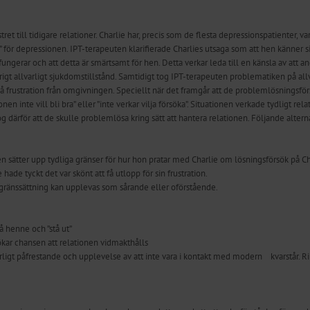
et till tidigare relationer. Charlie har, precis som de flesta depressionspatienter, 
” för depressionen. IPT-terapeuten klarifierade Charlies utsaga som att hen känner sig
ungerar och att detta är smärtsamt för hen. Detta verkar leda till en känsla av att and
igt allvarligt sjukdomstillstånd. Samtidigt tog IPT-terapeuten problematiken på al
å frustration från omgivningen. Speciellt när det framgår att de problemlösningsförs
n inte vill bli bra” eller ”inte verkar vilja försöka”. Situationen verkade tydligt rela
log därför att de skulle problemlösa kring sätt att hantera relationen. Följande alter
n sätter upp tydliga gränser för hur hon pratar med Charlie om lösningsförsök på 
hade tyckt det var skönt att få utlopp för sin frustration.
ränssättning kan upplevas som sårande eller oförstående.
på henne och ”stå ut”
 ökar chansen att relationen vidmakthålls
igt påfrestande och upplevelse av att inte vara i kontakt med modern kvarstår. R