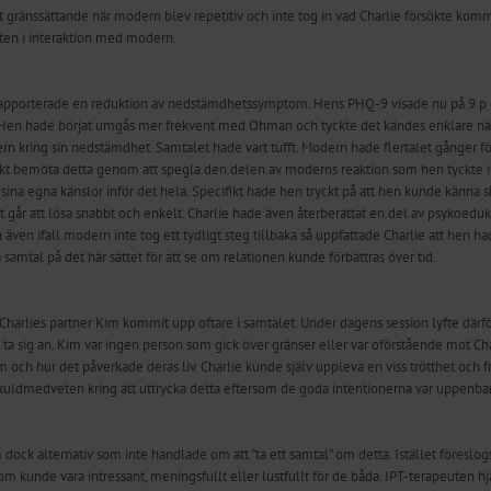
t gränssättande när modern blev repetitiv och inte tog in vad Charlie försökte ko
eten i interaktion med modern.
e rapporterade en reduktion av nedstämdhetssymptom. Hens PHQ-9 visade nu på 9 p
 Hen hade börjat umgås mer frekvent med Ohman och tyckte det kändes enklare när
ring sin nedstämdhet. Samtalet hade vart tufft. Modern hade flertalet gånger försök
rsökt bemöta detta genom att spegla den delen av moderns reaktion som hen tyckte i
va sina egna känslor inför det hela. Specifikt hade hen tryckt på att hen kunde känn
t går att lösa snabbt och enkelt. Charlie hade även återberättat en del av psykoed
 även ifall modern inte tog ett tydligt steg tillbaka så uppfattade Charlie att he
 samtal på det här sättet för att se om relationen kunde förbättras över tid.
Charlies partner Kim kommit upp oftare i samtalet. Under dagens session lyfte därfö
tt ta sig an. Kim var ingen person som gick över gränser eller var oförstående mot C
 och hur det påverkade deras liv. Charlie kunde själv uppleva en viss trötthet och 
ldmedveten kring att uttrycka detta eftersom de goda intentionerna var uppenbara
ock alternativ som inte handlade om att ”ta ett samtal” om detta. Istället föreslogs
om kunde vara intressant, meningsfullt eller lustfullt för de båda. IPT-terapeuten hj