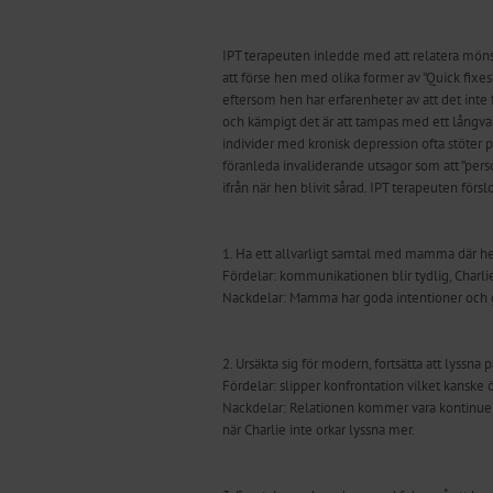
IPT terapeuten inledde med att relatera mönstr
att förse hen med olika former av ”Quick fixes
eftersom hen har erfarenheter av att det inte f
och kämpigt det är att tampas med ett långvar
individer med kronisk depression ofta stöter p
föranleda invaliderande utsagor som att ”persone
ifrån när hen blivit sårad. IPT terapeuten förs
1. Ha ett allvarligt samtal med mamma där he
Fördelar: kommunikationen blir tydlig, Charlie 
Nackdelar: Mamma har goda intentioner och g
2. Ursäkta sig för modern, fortsätta att lyssna 
Fördelar: slipper konfrontation vilket kanske
Nackdelar: Relationen kommer vara kontinuerl
när Charlie inte orkar lyssna mer.