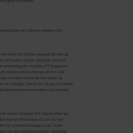
rns goda intentioner.
för behandlingen och det som kändes mest
on vädjat till Charlie upprepat ”att bara gå
själv så mycket. Charlie upplevde speciellt
 anledning inte vill detta. IPT terapeuten
 modern initialt uttryckte att hon ville
avigt och hade noterat att hen kände sig
 mer enträget. Charlie blir här arg och skriker
rycker skuldmedvetna kommentarer och samtalet
ie. Under rollspelet fick Charlie erfara att
skilt mycket information alls om hur hen
ativ tre i problemlösningen ovan. Under
dre utan att eskalera konflikten. Samtidigt