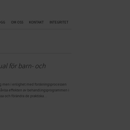
OGG
OM OSS
KONTAKT
INTEGRITET
al för barn- och
ag men i enlighet med forskningsprocessen
 påvisa effekten av behandlingsprogrammen i
a och förändra de praktiska...