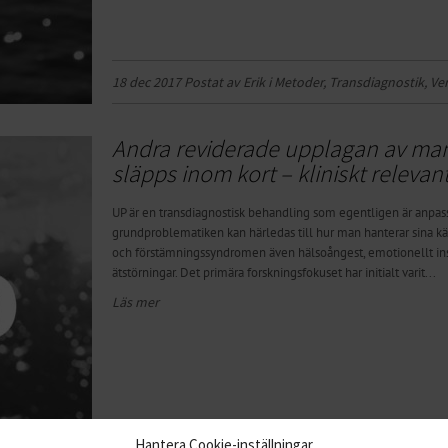
18 dec 2017 Postat av Erik i
Metoder
,
Transdiagnostik
,
Ve
Andra reviderade upplagan av ma
släpps inom kort – kliniskt relevan
UP är en transdiagnostisk behandling som egentligen är anpas
grundproblematiken kan härledas till hur man hanterar sina kä
och förstämningssyndromen även hälsoångest, emotionellt ins
ätstörningar. Det primära forskningsfokuset har initialt varit...
Läs mer
Hantera Cookie-inställningar