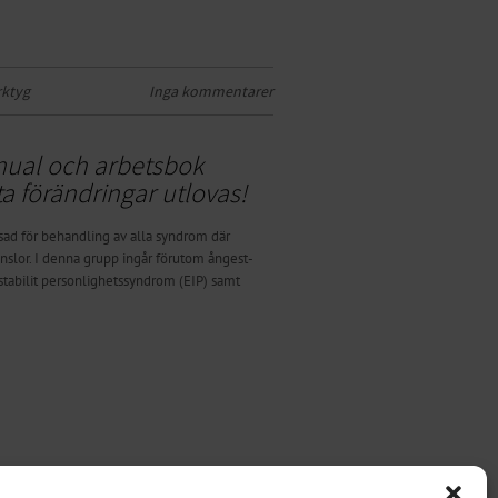
rktyg
Inga kommentarer
nual och arbetsbok
ta förändringar utlovas!
sad för behandling av alla syndrom där
nslor. I denna grupp ingår förutom ångest-
tabilit personlighetssyndrom (EIP) samt