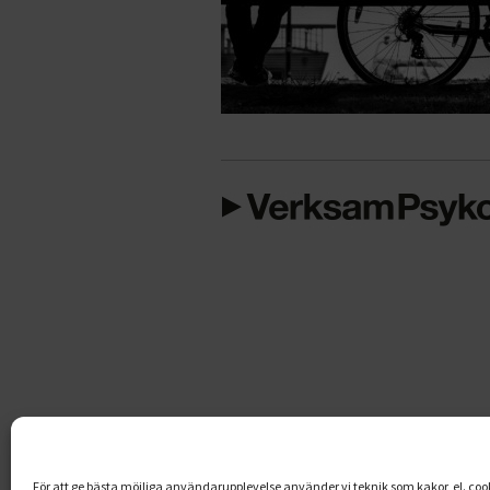
För att ge bästa möjliga användarupplevelse använder vi teknik som kakor, el. cooki