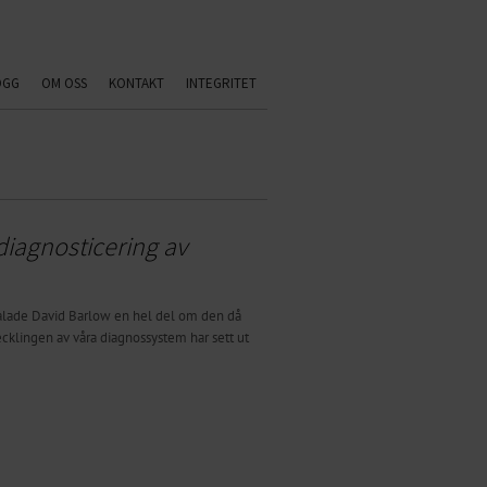
OGG
OM OSS
KONTAKT
INTEGRITET
iagnosticering av
 talade David Barlow en hel del om den då
cklingen av våra diagnossystem har sett ut